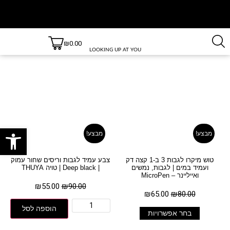
₪
0.00
משלוחים
משלוחים
חינם
עד 3 ימי
LOOKING UP AT YOU
בקנייה
עסקים
למעט
מעל 499
חנות אונליין לריסים וגבות
ש״ח!
יישובים
חריגים,
עמוד הבית
/ מוצרים המתויגים “חנות אונליין לריסים וגבות”
לרשימת
היישובים
חריגים
לחץ כאן
פתח סרגל
מבצע!
מבצע!
טוש מיקרו לגבות 3 ב-1 קצה דק
צבע עמיד לגבות וריסים שחור עמוק
ועמיד במים | לגבות, נמשים
| Deep black | טויה THUYA
ואייליינר – MicroPen
₪
55.00
₪
90.00
₪
65.00
₪
80.00
הוספה לסל
בחר אפשרויות