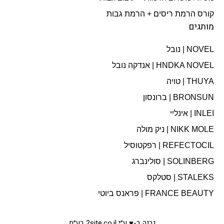
קורס הרמת ריסים + הרמת גבות
מותגים
NOVEL | נובל
HNDKA NOVEL | אנדקה נובל
THUYA | טויה
BRONSUN | ברונסון
INLEI | אינליי
NIKK MOLE | ניק מולה
REFECTOCIL | רפקטוסיל
SOLINBERG | סולינברג
STALEKS | סטלקס
FRANCE BEAUTY | פראנס ביוטי
נבנה ב-♥ ע״י 2site.co.il בע״מ