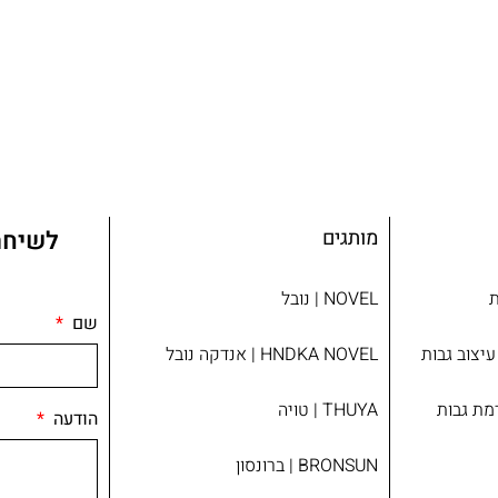
מותגים
לשיחת
ת
NOVEL | נובל
שם
צוב גבות​
HNDKA NOVEL | אנדקה נובל
מת גבות
THUYA | טויה
הודעה
BRONSUN | ברונסון