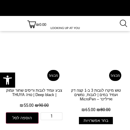
₪
0.00
משלוחים
משלוחים
חינם
עד 3 ימי
LOOKING UP AT YOU
בקנייה
עסקים
למעט
מעל 499
מוצרים מקצועיים לריסים
ש״ח!
יישובים
חריגים,
עמוד הבית
/ מוצרים המתויגים “מוצרים מקצועיים לריסים”
לרשימת
היישובים
חריגים
לחץ כאן
פתח סרגל
מבצע!
מבצע!
טוש מיקרו לגבות 3 ב-1 קצה דק
צבע עמיד לגבות וריסים שחור עמוק
ועמיד במים | לגבות, נמשים
| Deep black | טויה THUYA
ואייליינר – MicroPen
₪
55.00
₪
90.00
₪
65.00
₪
80.00
הוספה לסל
בחר אפשרויות