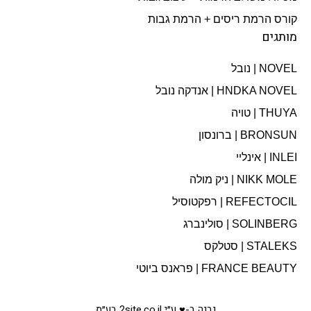
קורס הרמת ריסים + הרמת גבות
מותגים
NOVEL | נובל
HNDKA NOVEL | אנדקה נובל
THUYA | טויה
BRONSUN | ברונסון
INLEI | אינליי
NIKK MOLE | ניק מולה
REFECTOCIL | רפקטוסיל
SOLINBERG | סולינברג
STALEKS | סטלקס
FRANCE BEAUTY | פראנס ביוטי
נבנה ב-♥ ע״י 2site.co.il בע״מ