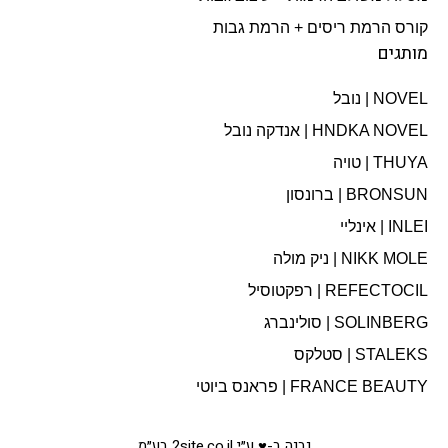
קורס הרמת ריסים + הרמת גבות
מותגים
NOVEL | נובל
HNDKA NOVEL | אנדקה נובל
THUYA | טויה
BRONSUN | ברונסון
INLEI | אינליי
NIKK MOLE | ניק מולה
REFECTOCIL | רפקטוסיל
SOLINBERG | סולינברג
STALEKS | סטלקס
FRANCE BEAUTY | פראנס ביוטי
נבנה ב-♥ ע״י 2site.co.il בע״מ