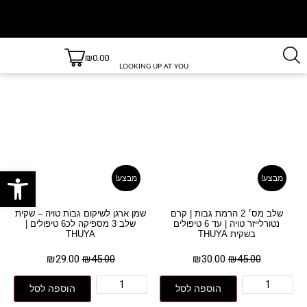
₪
0.00
משלוחים
משלוחים
חינם
עד 3 ימי
LOOKING UP AT YOU
בקנייה
עסקים
למעט
מעל 499
שיקום גבות
ש״ח!
יישובים
חריגים,
עמוד הבית
/ מוצרים המתויגים “שיקום גבות”
לרשימת
היישובים
חריגים
לחץ כאן
פתח סרגל
מבצע!
מבצע!
שלב מס׳ 2 הרמת גבות | קרם
שמן ארגן לשיקום גבות טויה – שקית
נטורלייזר טויה | עד 6 טיפולים
שלב 3 מספיקה לכ6 טיפולים |
בשקית THUYA
THUYA
₪
29.00
₪
45.00
₪
30.00
₪
45.00
הוספה לסל
הוספה לסל