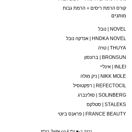
קורס הרמת ריסים + הרמת גבות
מותגים
NOVEL | נובל
HNDKA NOVEL | אנדקה נובל
THUYA | טויה
BRONSUN | ברונסון
INLEI | אינליי
NIKK MOLE | ניק מולה
REFECTOCIL | רפקטוסיל
SOLINBERG | סולינברג
STALEKS | סטלקס
FRANCE BEAUTY | פראנס ביוטי
נבנה ב-♥ ע״י 2site.co.il בע״מ