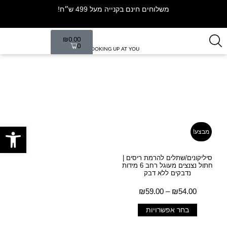
משלוחים חינם בקנייה מעל 499 ש״ח!
₪
0.00
0
LOOKING UP AT YOU
שתלים
עמוד הבית
/ מוצרים המתויגים “שתלים”
פתח סרגל
מבצע!
סיליקונים/שתלים להרמת ריסים |
חתול נצנצים מעוגל רחב 6 מידות
נדבקים ללא דבק
₪
59.00
–
₪
54.00
בחר אפשרויות