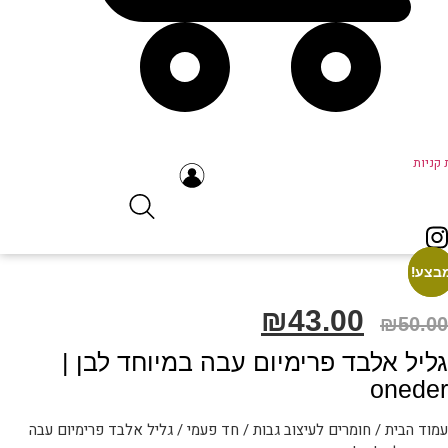
ניות
צע!
צע!
₪
43.00
המחיר
המחיר
₪
50.0
המקורי
הנוכחי
ליל אלבד פרימיום עבה במיוחד לבן |
היה:
הוא:
onede
₪43.00.
₪50.00.
וד הבית
/
חומרים לעיצוב גבות
/
חד פעמי
/ גליל אלבד פרימיום עבה