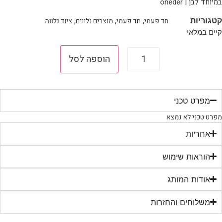
וחד לבן | oneder
,
,
,
חד פעמי
חד פעמי
מוצרים נלווים
ציוד נלווה
גוריות
ים במלאי
כמות
של
הוספה לסל
גליל
אלבד
פרימיום
עבה
במיוחד
מפרט טכני
לבן
|
רט טכני לא נמצא
oneder
אחריות
הוראות שימוש
אודות המותג
משלוחים והחזרות