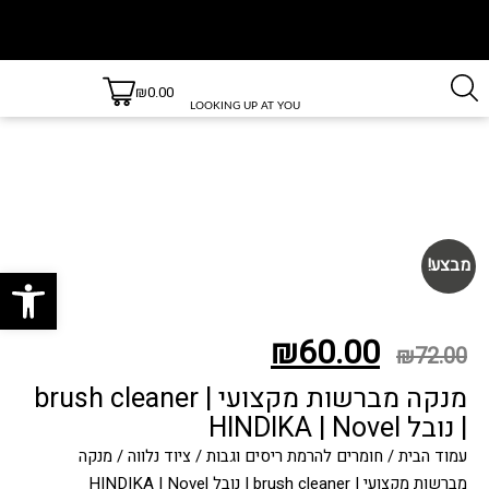
משלוחים
משלוחים
₪
0.00
חינם
עד 3 ימי
LOOKING UP AT YOU
בקנייה
עסקים
למעט
מעל 499
ש״ח!
יישובים
חריגים,
לרשימת
היישובים
חריגים
לחץ כאן
מבצע!
פתח סרגל
₪
60.00
₪
72.00
מנקה מברשות מקצועי | brush cleaner
| נובל HINDIKA | Novel
עמוד הבית
/
חומרים להרמת ריסים וגבות
/
ציוד נלווה
/ מנקה
מברשות מקצועי | brush cleaner | נובל HINDIKA | Novel