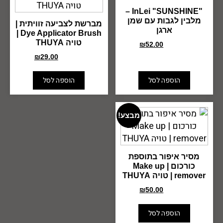
"InLei "SUNSHINE –
מלבין לגבות עם שמן
מברשת לצביעה זוויתית |
ארגן
Dye Applicator Brush |
טויה THUYA
₪
52.00
₪
70.00
₪
29.00
₪
40.00
הוספה לסל
הוספה לסל
מבצע!
מסיר איפור בתוספת
כורכום | Make up
remover | טויה THUYA
₪
50.00
₪
78.00
הוספה לסל