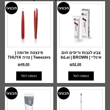
מבצע!
מבצע!
צבע לגבות וריסים חום
פינצטה אדומה |
אינליי | InLei | BROWN
Tweezers | טויה THUYA
₪
49.00
₪
52.00
₪
69.00
₪
70.00
הוספה לסל
הוספה לסל
מבצע!
מבצע!