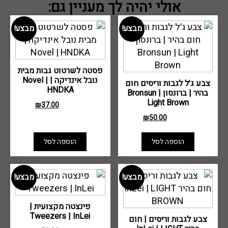
אולי יהיה לך מעניין גם:
מבצע!
מבצע!
פסטה לשרטוט גבות מבית
נובל אינדיקה | Novel |
צבע ג׳ל לגבות וריסים חום
HNDKA
בהיר | ברונסון Bronsun |
Light Brown
₪
37.00
₪
50.00
₪
50.00
₪
65.00
הוספה לסל
הוספה לסל
מבצע!
מבצע!
פינצטה מקצועית |
Tweezers | InLei
צבע לגבות וריסים | חום