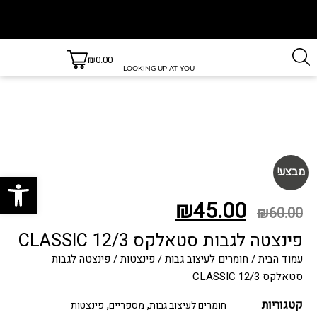
משלוחים
משלוחים
₪
0.00
חינם
עד 3 ימי
LOOKING UP AT YOU
בקנייה
עסקים
למעט
מעל 499
ש״ח!
יישובים
חריגים,
לרשימת
היישובים
חריגים
לחץ כאן
מבצע!
פתח סרגל
₪
45.00
₪
60.00
פינצטה לגבות סטאלקס CLASSIC 12/3
עמוד הבית
/
חומרים לעיצוב גבות
/
פינצטות
/ פינצטה לגבות
סטאלקס CLASSIC 12/3
קטגוריות
,
,
חומרים לעיצוב גבות
מספריים
פינצטות