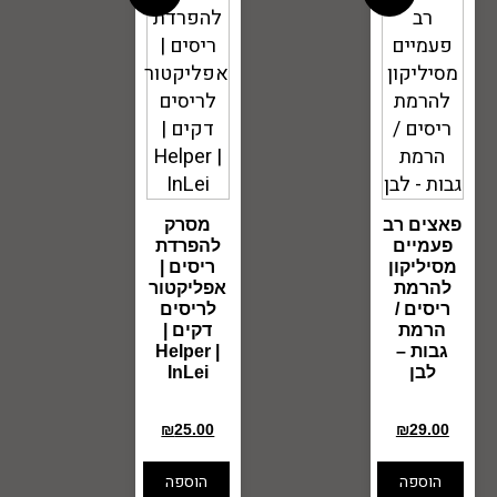
פאצים רב
מסרק
פעמיים
להפרדת
מסיליקון
ריסים |
להרמת
אפליקטור
ריסים /
לריסים
הרמת
דקים |
גבות –
Helper |
לבן
InLei
₪
35.00
₪
65.00
₪
25.00
₪
29.00
הוספה
הוספה