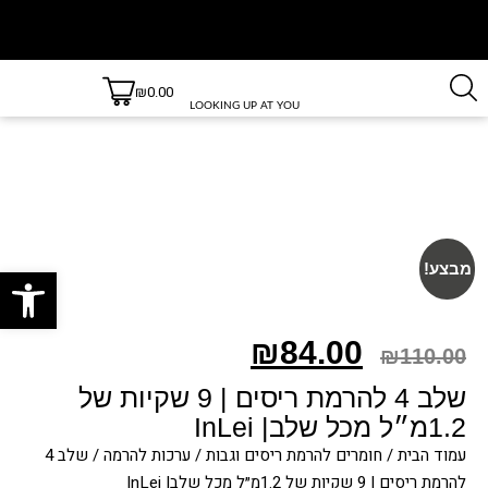
₪
0.00
משלוחים
משלוחים
חינם
עד 3 ימי
LOOKING UP AT YOU
בקנייה
עסקים
למעט
מעל 499
ש״ח!
יישובים
חריגים,
לרשימת
היישובים
חריגים
לחץ כאן
פתח סרגל
מבצע!
₪
84.00
₪
110.00
שלב 4 להרמת ריסים | 9 שקיות של
1.2מ״ל מכל שלב| InLei
עמוד הבית
/
חומרים להרמת ריסים וגבות
/
ערכות להרמה
/ שלב 4
להרמת ריסים | 9 שקיות של 1.2מ״ל מכל שלב| InLei