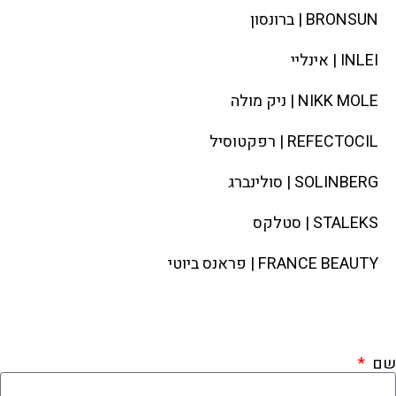
BRONSUN | ברונסון
INLEI | אינליי
NIKK MOLE | ניק מולה
REFECTOCIL | רפקטוסיל
SOLINBERG | סולינברג
STALEKS | סטלקס
FRANCE BEAUTY | פראנס ביוטי
לשיחת היכרות מלאי את הפרטים
ואחזור אליך בהקדם
שם