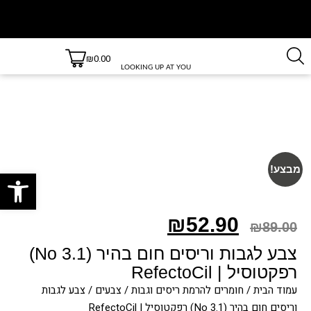
₪
0.00
משלוחים
משלוחים
חינם
עד 3 ימי
LOOKING UP AT YOU
בקנייה
עסקים
למעט
מעל 499
ש״ח!
יישובים
חריגים,
לרשימת
היישובים
חריגים
לחץ כאן
פתח סרגל
מבצע!
₪
52.90
₪
89.00
צבע לגבות וריסים חום בהיר (3.1 No)
רפקטוסיל | RefectoCil
עמוד הבית
/
חומרים להרמת ריסים וגבות
/
צבעים
/ צבע לגבות
וריסים חום בהיר (3.1 No) רפקטוסיל | RefectoCil