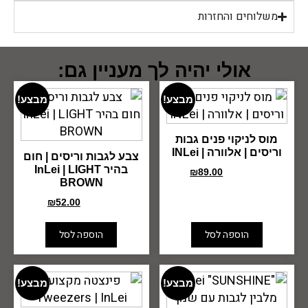
משלוחים והחזרות
אולי יהיה לך מעניין גם:
מבצע!
מבצע!
מוס לניקוי פנים גבות
וריסים | אלוורה | INLei
צבע לגבות וריסים | חום
בהיר InLei | LIGHT
₪
89.00
₪
115.00
BROWN
₪
52.00
₪
70.00
הוספה לסל
הוספה לסל
מבצע!
מבצע!