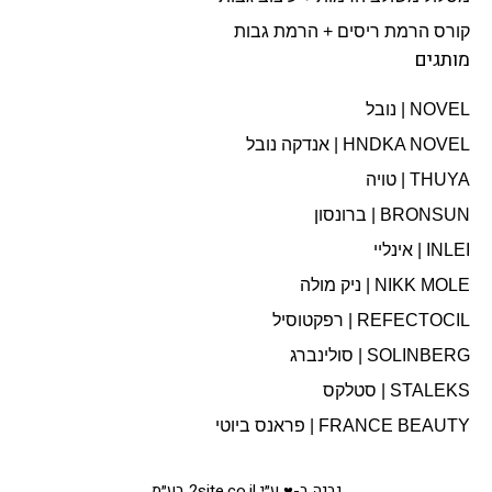
קורס הרמת ריסים + הרמת גבות
מותגים
NOVEL | נובל
HNDKA NOVEL | אנדקה נובל
THUYA | טויה
BRONSUN | ברונסון
INLEI | אינליי
NIKK MOLE | ניק מולה
REFECTOCIL | רפקטוסיל
SOLINBERG | סולינברג
STALEKS | סטלקס
FRANCE BEAUTY | פראנס ביוטי
נבנה ב-♥ ע״י 2site.co.il בע״מ